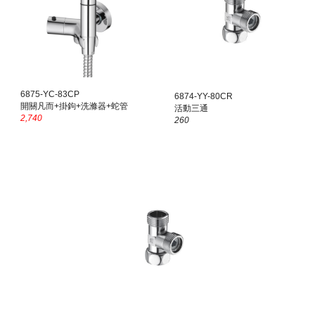
6875-YC-8
3
CP
6874-YY-80CR
開關凡而+掛鉤+洗滌器+蛇管
活動三通
2,740
260