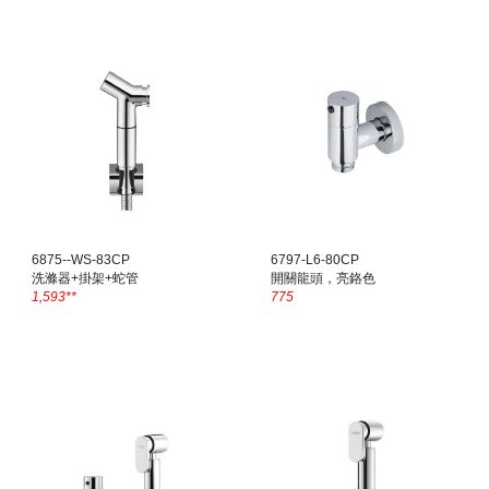
6875--WS-8
3
CP
6
797
-L
6
-80CP
洗滌器+掛架+蛇管
開關龍頭，亮鉻色
1,593
**
775