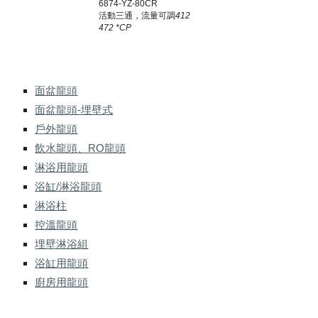
6874-Y
Z
-80CR
活動三通，流量可調
412
472 *CP
面盆龍頭
面盆龍頭-埋壁式
戶外龍頭
飲水龍頭、RO龍頭
淋浴用龍頭
浴缸/淋浴龍頭
淋浴柱
控溫龍頭
埋壁淋浴組
浴缸用龍頭
廚房用龍頭