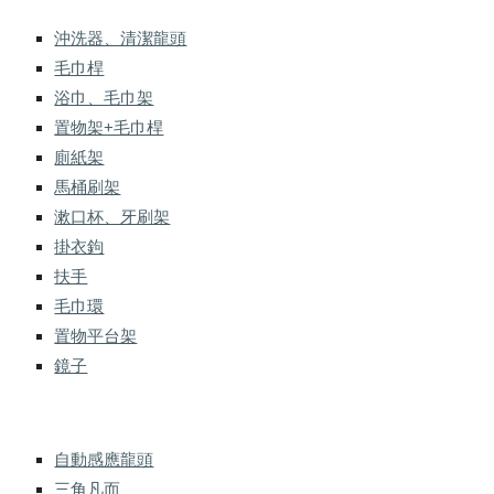
沖洗器、清潔龍頭
毛巾桿
浴巾、毛巾架
置物架+毛巾桿
廁紙架
馬桶刷架
漱口杯、牙刷架
掛衣鉤
扶手
毛巾環
置物平台架
鏡子
自動感應龍頭
三角凡而