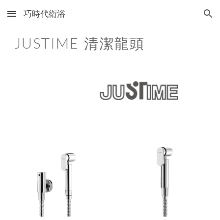
巧時代衛浴
Skip to main content
Skip to navigation
JUSTIME
清潔龍頭