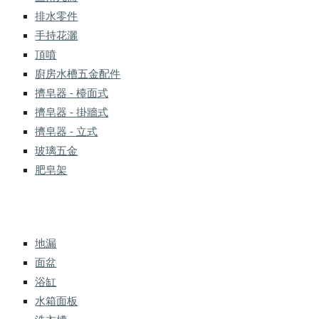
排水零件
手持花灑
頂噴
廚房水槽五金配件
擠皂器 - 檯面式
擠皂器 - 掛牆式
擠皂器 - 立式
玻璃五金
肥皂架
地漏
面盆
浴缸
水箱面板