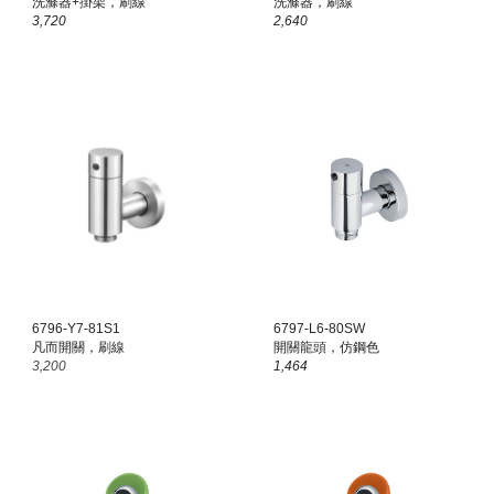
洗滌器+掛架，刷線
洗滌器，刷線
3,720
2,640
6
796
-
Y7
-8
1S1
6
797
-L
6
-80
SW
凡而開關，刷線
開關龍頭，
仿鋼
色
3,200
1,
464