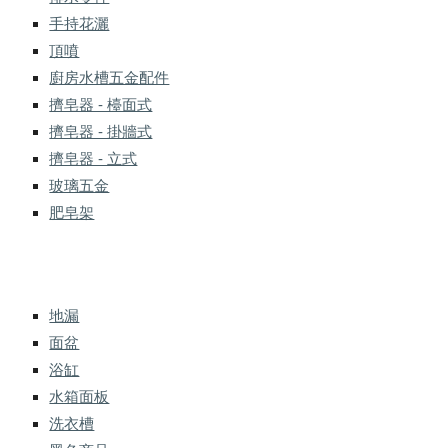
手持花灑
頂噴
廚房水槽五金配件
擠皂器 - 檯面式
擠皂器 - 掛牆式
擠皂器 - 立式
玻璃五金
肥皂架
地漏
面盆
浴缸
水箱面板
洗衣槽