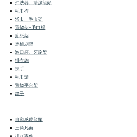
沖洗器、清潔龍頭
毛巾桿
浴巾、毛巾架
置物架+毛巾桿
廁紙架
馬桶刷架
漱口杯、牙刷架
掛衣鉤
扶手
毛巾環
置物平台架
鏡子
自動感應龍頭
三角凡而
排水零件