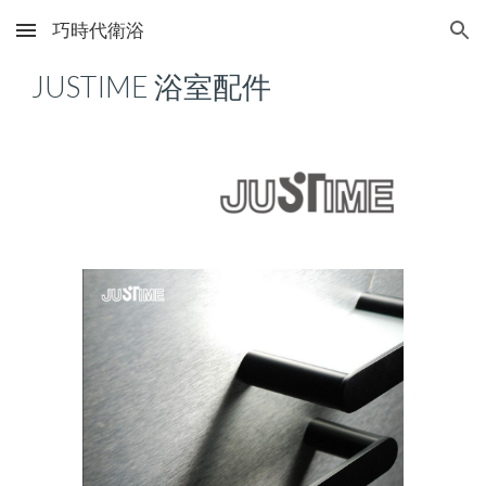
巧時代衛浴
Skip to main content
Skip to navigation
JUSTIME
浴室配件