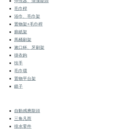
沖洗器、清潔龍頭
毛巾桿
浴巾、毛巾架
置物架+毛巾桿
廁紙架
馬桶刷架
漱口杯、牙刷架
掛衣鉤
扶手
毛巾環
置物平台架
鏡子
自動感應龍頭
三角凡而
排水零件