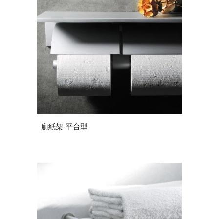
廁紙架-平台型