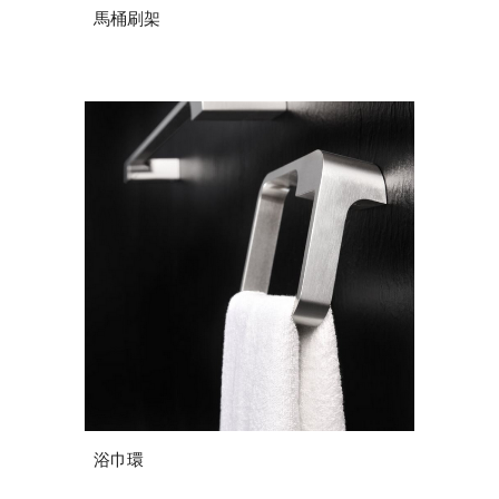
馬桶刷架
浴巾環