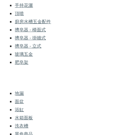
手持花灑
頂噴
廚房水槽五金配件
擠皂器 - 檯面式
擠皂器 - 掛牆式
擠皂器 - 立式
玻璃五金
肥皂架
地漏
面盆
浴缸
水箱面板
洗衣槽
黑色商品