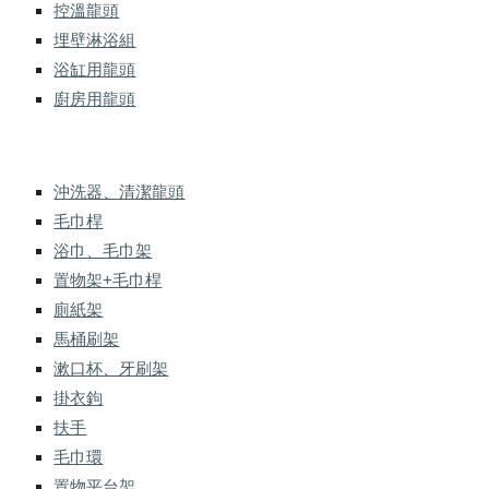
控溫龍頭
埋壁淋浴組
浴缸用龍頭
廚房用龍頭
沖洗器、清潔龍頭
毛巾桿
浴巾、毛巾架
置物架+毛巾桿
廁紙架
馬桶刷架
漱口杯、牙刷架
掛衣鉤
扶手
毛巾環
置物平台架