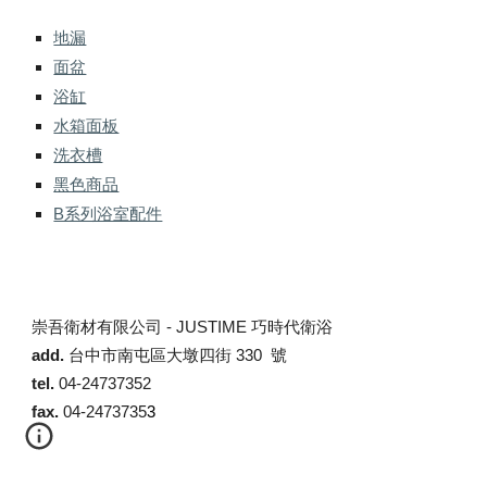
地漏
面盆
浴缸
水箱面板
洗衣槽
黑色商品
B系列浴室配件
崇吾衛材有限公司 -
JUSTIME 巧時代衛浴
add.
台中市南屯區大墩四街 330 號
tel.
04-24737352
fax.
04-2473735
3