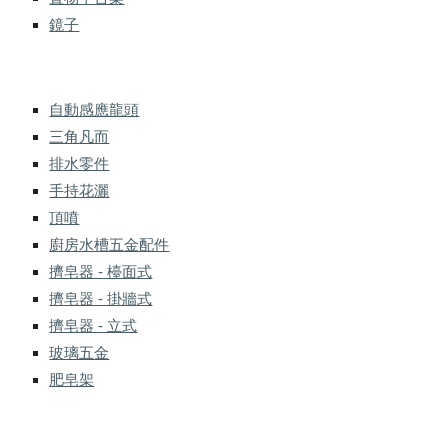
鏡子
自動感應龍頭
三角凡而
排水零件
手持花灑
頂噴
廚房水槽五金配件
擠皂器 - 檯面式
擠皂器 - 掛牆式
擠皂器 - 立式
玻璃五金
肥皂架