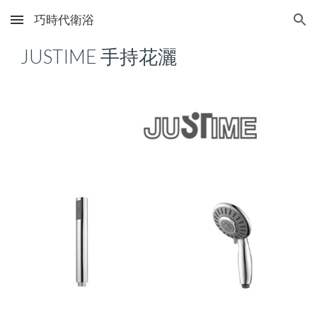
巧時代衛浴
Skip to main content
Skip to navigation
JUSTIME
手持花灑