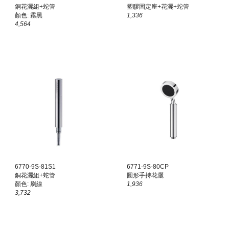
銅花灑組+蛇管
塑膠固定座+花灑+蛇管
顏色: 霧黑
1,336
4,564
67
70
-9S-81
S1
6771-9S-80CP
銅花灑組+蛇管
圓形手持花灑
顏色:
刷線
1,936
3
,
732