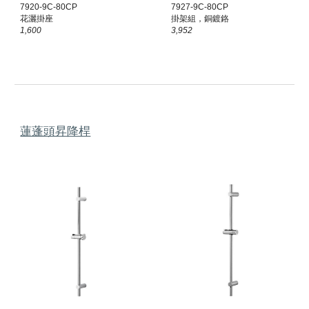
7
920-9C-80CP
7927-9C-80CP
花灑掛座
掛架組，銅鍍鉻
1,600
3,952
蓮蓬頭昇降桿