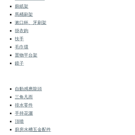
廁紙架
馬桶刷架
漱口杯、牙刷架
掛衣鉤
扶手
毛巾環
置物平台架
鏡子
自動感應龍頭
三角凡而
排水零件
手持花灑
頂噴
廚房水槽五金配件