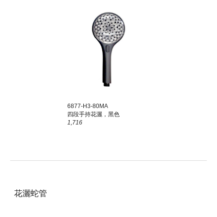
6877-H
3
-80
MA
四
段手持花灑，黑色
1,716
花灑蛇管