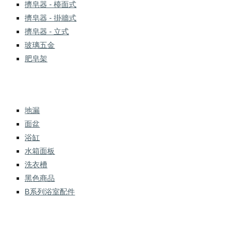
擠皂器 - 檯面式
擠皂器 - 掛牆式
擠皂器 - 立式
玻璃五金
肥皂架
地漏
面盆
浴缸
水箱面板
洗衣槽
黑色商品
B系列浴室配件