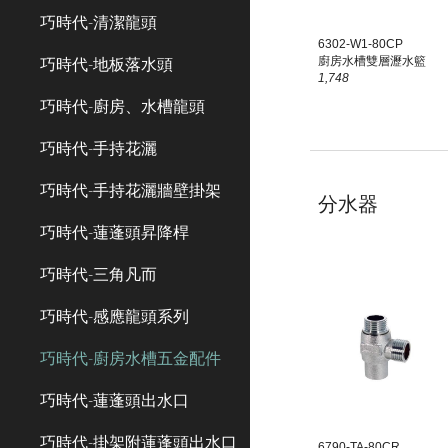
巧時代-清潔龍頭
6302-W1-80CP
廚房水槽雙層瀝水籃
巧時代-地板落水頭
1,748
巧時代-廚房、水槽龍頭
巧時代-手持花灑
巧時代-手持花灑牆壁掛架
分水器
巧時代-蓮蓬頭昇降桿
巧時代-三角凡而
巧時代-感應龍頭系列
巧時代-廚房水槽五金配件
巧時代-蓮蓬頭出水口
巧時代-掛架附蓮蓬頭出水口
6
790
-
TA
-80C
R