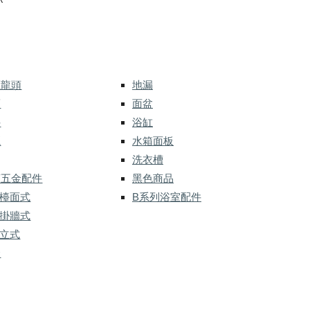
R
應龍頭
地漏
而
面盆
件
浴缸
灑
水箱面板
洗衣槽
槽五金配件
黑色商品
 檯面式
B系列浴室配件
 掛牆式
 立式
金