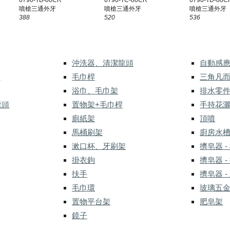
6790-T
D
-80C
噴槍三通外牙
噴槍三通外牙
噴槍三通外牙
3
88
520
536
沖洗器、清潔龍頭
自動感
式
毛巾桿
三角凡
浴巾、毛巾架
排水零
龍頭
置物架+毛巾桿
手持花
廁紙架
頂噴
馬桶刷架
廚房水
漱口杯、牙刷架
擠皂器 -
掛衣鉤
擠皂器 -
扶手
擠皂器 -
毛巾環
玻璃五
置物平台架
肥皂架
鏡子