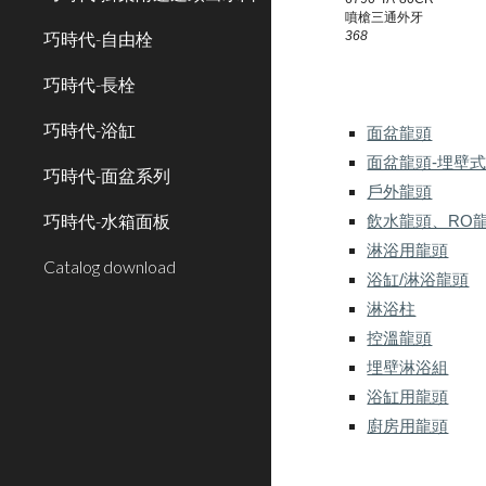
噴槍三通外牙
368
巧時代-自由栓
巧時代-長栓
巧時代-浴缸
面盆龍頭
面盆龍頭-埋壁
巧時代-面盆系列
戶外龍頭
巧時代-水箱面板
飲水龍頭、RO
淋浴用龍頭
Catalog download
浴缸/淋浴龍頭
淋浴柱
控溫龍頭
埋壁淋浴組
浴缸用龍頭
廚房用龍頭