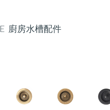
ip to main content
Skip to navigat
IME 廚房水槽配件